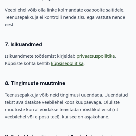
Veebilehel võib olla linke kolmandate osapoolte saitidele.
Teenusepakkuja ei kontrolli nende sisu ega vastuta nende
eest.
7. Isikuandmed
Isikuandmete töötlemist kirjeldab
privaatsuspoliitika
.
Küpsiste kohta kehtib
küpsisepoliitika
.
8. Tingimuste muutmine
Teenusepakkuja võib neid tingimusi uuendada. Uuendatud
tekst avaldatakse veebilehel koos kuupäevaga. Oluliste
muutuste korral võidakse teavitada mõistlikul viisil (nt
veebilehel või e-posti teel), kui see on asjakohane.