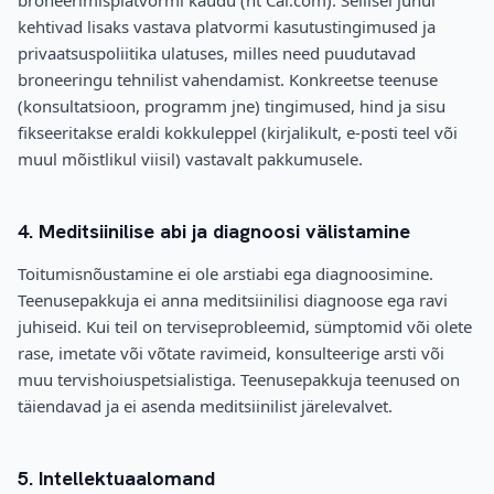
broneerimisplatvormi kaudu (nt Cal.com). Sellisel juhul
kehtivad lisaks vastava platvormi kasutustingimused ja
privaatsuspoliitika ulatuses, milles need puudutavad
broneeringu tehnilist vahendamist. Konkreetse teenuse
(konsultatsioon, programm jne) tingimused, hind ja sisu
fikseeritakse eraldi kokkuleppel (kirjalikult, e-posti teel või
muul mõistlikul viisil) vastavalt pakkumusele.
4. Meditsiinilise abi ja diagnoosi välistamine
Toitumisnõustamine ei ole arstiabi ega diagnoosimine.
Teenusepakkuja ei anna meditsiinilisi diagnoose ega ravi
juhiseid. Kui teil on terviseprobleemid, sümptomid või olete
rase, imetate või võtate ravimeid, konsulteerige arsti või
muu tervishoiuspetsialistiga. Teenusepakkuja teenused on
täiendavad ja ei asenda meditsiinilist järelevalvet.
5. Intellektuaalomand