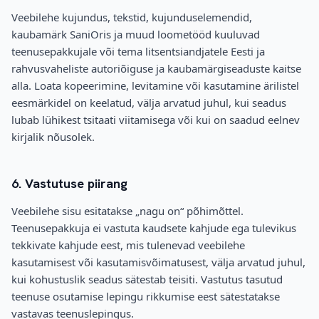
Veebilehe kujundus, tekstid, kujunduselemendid,
kaubamärk SaniOris ja muud loometööd kuuluvad
teenusepakkujale või tema litsentsiandjatele Eesti ja
rahvusvaheliste autoriõiguse ja kaubamärgiseaduste kaitse
alla. Loata kopeerimine, levitamine või kasutamine ärilistel
eesmärkidel on keelatud, välja arvatud juhul, kui seadus
lubab lühikest tsitaati viitamisega või kui on saadud eelnev
kirjalik nõusolek.
6. Vastutuse piirang
Veebilehe sisu esitatakse „nagu on“ põhimõttel.
Teenusepakkuja ei vastuta kaudsete kahjude ega tulevikus
tekkivate kahjude eest, mis tulenevad veebilehe
kasutamisest või kasutamisvõimatusest, välja arvatud juhul,
kui kohustuslik seadus sätestab teisiti. Vastutus tasutud
teenuse osutamise lepingu rikkumise eest sätestatakse
vastavas teenuslepingus.