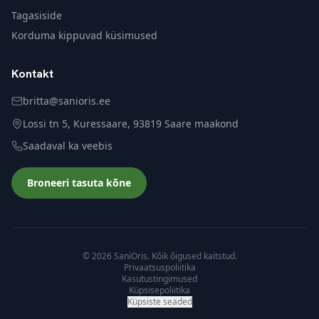
Tagasiside
Korduma kippuvad küsimused
Kontakt
britta@sanioris.ee
Lossi tn 5, Kuressaare, 93819 Saare maakond
Saadaval ka veebis
Broneeri tasuta kõne
© 2026 SaniOris. Kõik õigused kaitstud.
Privaatsuspoliitika
Kasutustingimused
Küpsisepoliitika
Küpsiste seaded