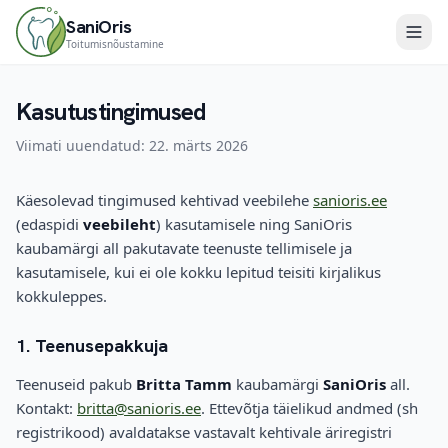
SaniOris
Toitumisnõustamine
Liigu põhisisu juurde
Teenused
Kasutustingimused
Minust
Viimati uuendatud: 22. märts 2026
Blogi
Käesolevad tingimused kehtivad veebilehe
sanioris.ee
(edaspidi
veebileht
) kasutamisele ning SaniOris
Tagasiside
kaubamärgi all pakutavate teenuste tellimisele ja
kasutamisele, kui ei ole kokku lepitud teisiti kirjalikus
Kontakt
kokkuleppes.
Tasuta nõustamine
1. Teenusepakkuja
Teenuseid pakub
Britta Tamm
kaubamärgi
SaniOris
all.
Kontakt:
britta@sanioris.ee
. Ettevõtja täielikud andmed (sh
registrikood) avaldatakse vastavalt kehtivale äriregistri