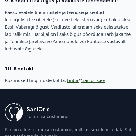
9. Kohaldatav õigus ja vaidluste lahendamine
Käesolevatele tingimustele ja teenusega seotud
lepingulistele suhetele (kui need eksisteerivad) kohaldatakse
Eesti Vabariigi õigust. Vaidluste lahendamiseks eelistatakse
läbirääkimisi. Tarbijal on lisaks õigus pöörduda Tarbijakaitse
ja Tehnilise Järelevalve Ameti poole või kohtusse vastavalt
kehtivale õigusele.
10. Kontakt
Küsimused tingimuste kohta:
britta@sanioris.ee
SaniOris
Toitumisnõustamine
Personaalne toitumisnõustamine, mille eesmärk on aidata Sul