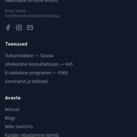
saavutada tervislik eluviis.
Britta Tamm
Sertifitseeritud toitumisnõustaja
Teenused
Tutvumiskõne — Tasuta
Ühekordne konsultatsioon — €45
8-nädalane programm — €360
Seminarid ja töötoad
Avasta
Minust
Blogi
Miks SaniOris
Kuidas nõustamine toimib