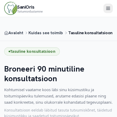
SaniOris
Toitumisnõustamine
Liigu põhisisu juurde
Teenused
Avaleht
Kuidas see toimib
Tasuline konsultatsioon
Minust
Blogi
Tasuline konsultatsioon
Tagasiside
Broneeri 90 minutiline
Kontakt
konsultatsioon
Tasuta nõustamine
Kohtumisel vaatame koos läbi sinu küsimustiku ja
toitumispäeviku tulemused, arutame edasisi plaane ning
saad konkreetse, sinu olukorrale kohandatud tegevusplaani.
Konsultatsioon eeldab läbitud tasuta tutvumiskõnet, täidetud
küsimustikku ja saadetud toitumispäevikut.