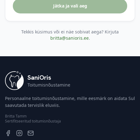
Jätka ja vali aeg
Tekkis küsimus või ei näe sobivat aega? Kirjuta
britta@sanioris.ee
.
SaniOris
Toitumisnõustamine
Personaalne toitumisnõustamine, mille eesmärk on aidata Sul
saavutada tervislik eluviis.
Britta Tamm
Sertifitseeritud toitumisnõustaja