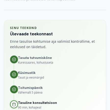
SINU TEEKOND
Ülevaade teekonnast
Enne tasulise kohtumise aja valimist kontrollime, et
eeldused on täidetud.
Tasuta tutvumiskõne
Kuressaares, kohustuseta
Küsimustik
Taust ja eesmärgid
Toitumispäevik
Vähemalt 5 päeva
Tasuline konsultatsioon
90 min, kohapeal