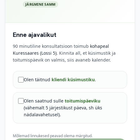
JÄRGMINE SAMM
Enne ajavalikut
90 minutiline konsultatsioon toimub
kohapeal
Kuressaares (Lossi 5)
. Kinnita all, et küsimustik ja
toitumispäevik on valmis, siis avaneb kalender.
Kinnitused enne broneerimist
Olen täitnud
kliendi küsimustiku
.
Olen saatnud sulle
toitumispäeviku
(vähemalt 5 järjestikust päeva, sh üks
nädalavahetusel).
Mõlemad linnukesed peavad olema märgitud.